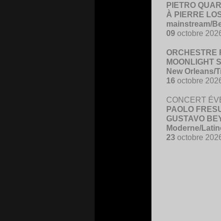
PIETRO QUA
À PIERRE LO
mainstream/B
09
octobre 202
ORCHESTRE 
MOONLIGHT S
New Orleans/T
16
octobre 202
CONCERT ÉV
PAOLO FRESU 
GUSTAVO BE
Moderne/Latin
23
octobre 202