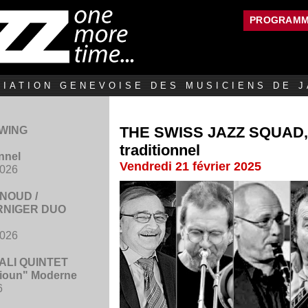
Jump to navigation
PROGRAM
IATION GENEVOISE DES MUSICIENS DE J
THE SWISS JAZZ SQUAD, 
SWING
traditionnel
onnel
Vendredi 21 février 2025
2026
NOUD /
RNIGER DUO
2026
LI QUINTET
ioun" Moderne
6