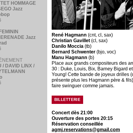
RTET HOMMAGE
SEGO Jazz
ebop
6
FEMININ
René Hagmann
(cnt, cl, sax)
ERENADE Jazz
Christian Gavillet
(cl, sax)
rad
Danilo Moccia
(tb)
6
Bernard Schwenter
(bjo, voc)
Manu Hagmann
(b)
ÉNEMENT
Place aux grands compositeurs des an
/ DAVID LINX /
30 : Duke, Louis, Bix, Barney Bigard 
YTELMANN
Young! Cette bande de joyeux drilles (
o
présente plus les Hagmann père & fils
6
faire swinguer comme jamais.
BILLETTERIE
Concert dès 21:00
Ouverture des portes 20:15
Réservation conseillée
agmj.reservations@gmail.com