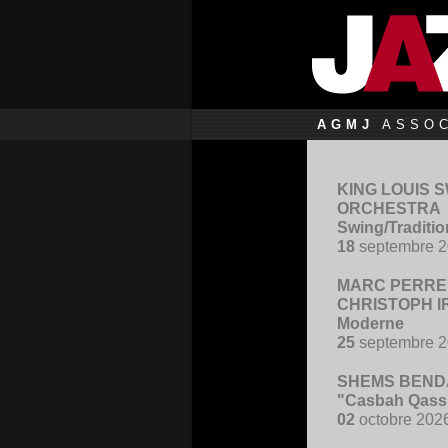
AGMJ
ASSOC
KING LOUIS 
ORCHESTRA
Swing/Traditi
18
septembre 
MARC PERRE
CHRISTOPH I
Moderne
25
septembre 
SHEMS BENDA
"Casbah Qass
02
octobre 202