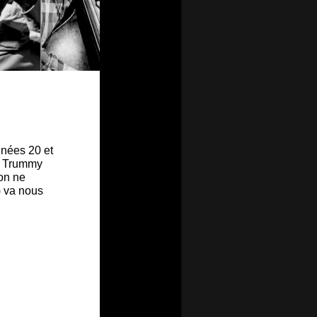
nées 20 et
et Trummy
on ne
) va nous