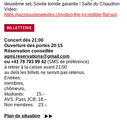
deuxième set. Soirée torride garantie !
Salle du Chaudron
Video:
https://jazzsouslesetoiles.ch/video-the-incredible-flat-six/
BILLETTERIE
Concert dès 21:00
Ouverture des portes 20:15
Réservation conseillée
agmj.reservations@gmail.com
ou +41 78 793 99 42
(SMS de préférence)
à retirer à la caisse avant 21:00
au delà les billets ne seront pas retenus.
Entrées:
membres,
chômeurs,
étudiants: 15.–
AVS, Pass JCB: 18.–
Non membres: 23.–
Plan de situation