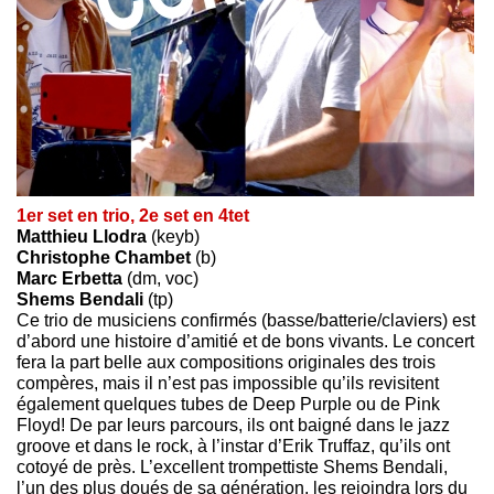
1er set en trio, 2e set en 4tet
Matthieu Llodra
(keyb)
Christophe Chambet
(b)
Marc Erbetta
(dm, voc)
Shems Bendali
(tp)
Ce trio de musiciens confirmés (basse/batterie/claviers) est
d’abord une histoire d’amitié et de bons vivants. Le concert
fera la part belle aux compositions originales des trois
compères, mais il n’est pas impossible qu’ils revisitent
également quelques tubes de Deep Purple ou de Pink
Floyd! De par leurs parcours, ils ont baigné dans le jazz
groove et dans le rock, à l’instar d’Erik Truffaz, qu’ils ont
cotoyé de près. L’excellent trompettiste Shems Bendali,
l’un des plus doués de sa génération, les rejoindra lors du