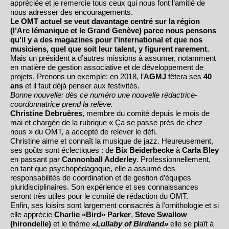
appréciée et je remercie tous ceux qui nous font l’amitié de
nous adresser des encouragements.
Le OMT actuel se veut davantage centré sur la région
(l’Arc lémanique et le Grand Genève) parce nous pensons
qu’il y a des magazines pour l’international et que nos
musiciens, quel que soit leur talent, y figurent rarement.
Mais un président a d’autres missions à assumer, notamment
en matière de gestion associative et de développement de
projets. Prenons un exemple: en 2018, l’
AGMJ
fêtera ses
40
ans
et il faut déjà penser aux festivités.
Bonne nouvelle: dès ce numéro une nouvelle rédactrice-
coordonnatrice prend la relève.
Christine Debruères
, membre du comité depuis le mois de
mai et chargée de la rubrique « Ça se passe près de chez
nous » du OMT, a accepté de relever le défi.
Christine aime et connaît la musique de jazz. Heureusement,
ses goûts sont éclectiques : de
Bix Beiderbecke
à
Carla Bley
en passant par
Cannonball Adderley
. Professionnellement,
en tant que psychopédagoque, elle a assumé des
responsabilités de coordination et de gestion d’équipes
pluridisciplinaires. Son expérience et ses connaissances
seront très utiles pour le comité de rédaction du OMT.
Enfin, ses loisirs sont largement consacrés à l’ornithologie et si
elle apprécie
Charlie «Bird» Parker
,
Steve Swallow
(hirondelle)
et le thème
«Lullaby of Birdland»
elle se plaît à