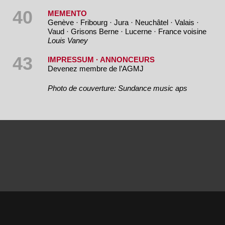
40
MEMENTO
Genève · Fribourg · Jura · Neuchâtel · Valais ·
Vaud · Grisons Berne · Lucerne · France voisine
Louis Vaney
43
IMPRESSUM · ANNONCEURS
Devenez membre de l’AGMJ
Photo de couverture: Sundance music aps
© AGMJ Genève 2016
Webmaster
Vincent Clavien
|
Webdesigner Guy
Vuagnoux